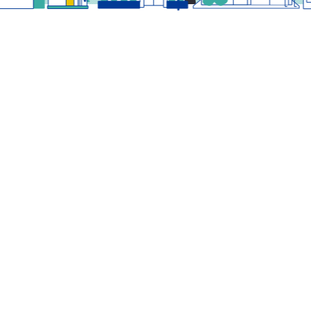
News
新着情報
お知らせ一覧
2026.08.01
2026年 ８月・９月の定休日
2026.05.14
弊社利用システム（いえらぶCLOUD）への不正ア
クセス発生及び情報流出の可能性に…
2026.04.21