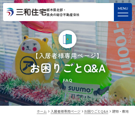
栃木県北部・
県央の総合不動産会社
【入居者様専用ページ】
お困りごとQ&A
FAQ
ホーム
入居者様専用ページ
お困りごとQ&A
建物・敷地