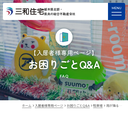
栃木県北部・
県央の総合不動産会社
【入居者様専用ページ】
お困りごとQ&A
FAQ
ホーム
入居者様専用ページ
お困りごとQ&A
駐車場
雨が降る…