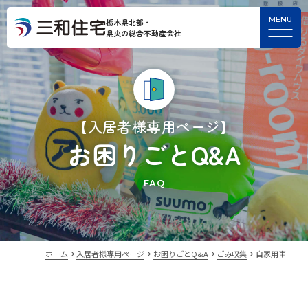
栃木県北部・
県央の総合不動産会社
【入居者様専用ページ】
お困りごとQ&A
FAQ
ホーム
入居者様専用ページ
お困りごとQ&A
ごみ収集
自家用車…