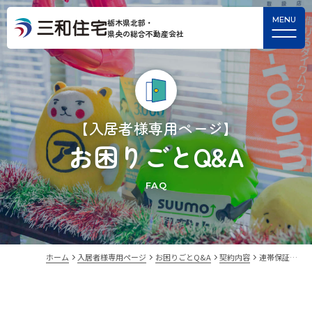
栃木県北部・
県央の総合不動産会社
【入居者様専用ページ】
お困りごとQ&A
FAQ
ホーム
入居者様専用ページ
お困りごとQ&A
契約内容
連帯保証…