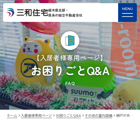
栃木県北部・
県央の総合不動産会社
【入居者様専用ページ】
お困りごとQ&A
FAQ
ホーム
入居者様専用ページ
お困りごとQ&A
その他の室内設備
網戸が外…