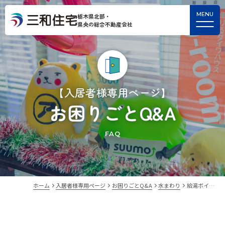
栃木県北部・
県央の総合不動産会社
【入居者様専用ページ】
お困りごとQ&A
FAQ
ホーム
入居者様専用ページ
お困りごとQ&A
水まわり
給湯ボイ…